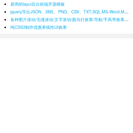
易用的layui后台前端开源模板
jquery导出JSON、XML、PNG、CSV、TXT,SQL,MS-Word,Ms-Excel Ms-Powerpoint、PDF插件
各种图片滚动/无缝滚动/文字滚动/跑马灯效果/导航/手风琴效果/轮播
纯CSS3制作优惠券线性UI效果