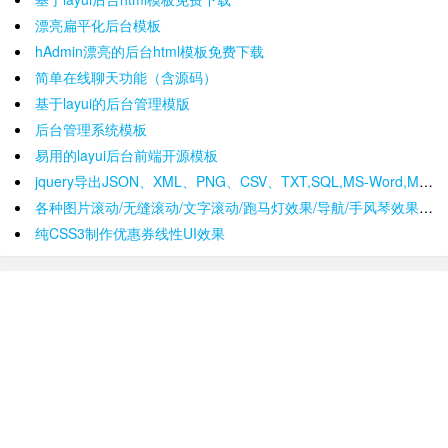
漂亮扁平化后台模板
hAdmin漂亮的后台html模板免费下载
简单在线聊天功能（含源码）
基于layui的后台管理模版
后台管理系统模板
易用的layui后台前端开源模板
jquery导出JSON、XML、PNG、CSV、TXT,SQL,MS-Word,Ms-Excel Ms-Powerpoint、PDF插件
各种图片滚动/无缝滚动/文字滚动/跑马灯效果/导航/手风琴效果/轮播
纯CSS3制作优惠券线性UI效果