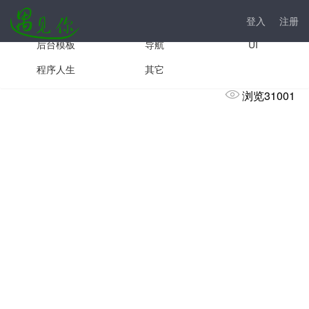
手机模板
js插件
前台模板
登入
注册
后台模板
导航
UI
阿里云新用户建站，如何享受九大优惠
程序人生
其它
浏览31001