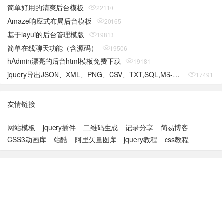
简单好用的清爽后台模板
22110
Amaze响应式布局后台模板
20165
基于layui的后台管理模版
19813
简单在线聊天功能（含源码）
19506
hAdmin漂亮的后台html模板免费下载
19181
jquery导出JSON、XML、PNG、CSV、TXT,SQL,MS-Word,Ms-Excel Ms-Powerpoint、PDF插件
17491
友情链接
网站模板
jquery插件
二维码生成
记录分享
简易博客
CSS3动画库
站酷
阿里矢量图库
jquery教程
css教程