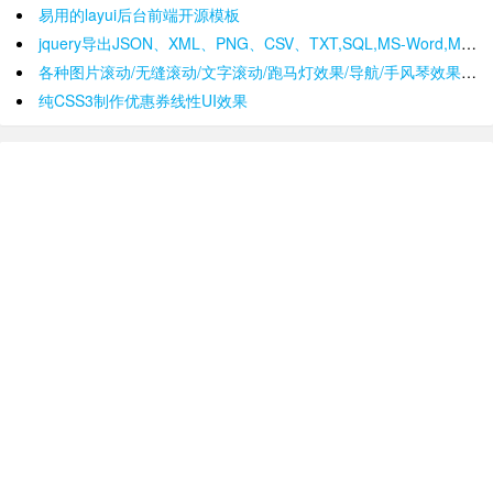
易用的layui后台前端开源模板
jquery导出JSON、XML、PNG、CSV、TXT,SQL,MS-Word,Ms-Excel Ms-Powerpoint、PDF插件
各种图片滚动/无缝滚动/文字滚动/跑马灯效果/导航/手风琴效果/轮播
纯CSS3制作优惠券线性UI效果