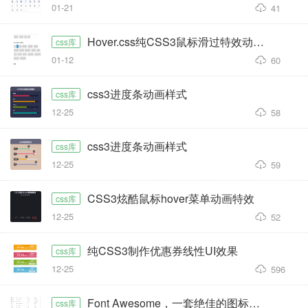
01-21
41
Hover.css纯CSS3鼠标滑过特效动画库
css库
01-12
60
css3进度条动画样式
css库
12-25
58
css3进度条动画样式
css库
12-25
59
CSS3炫酷鼠标hover菜单动画特效
css库
12-25
52
纯CSS3制作优惠券线性UI效果
css库
12-25
596
Font Awesome，一套绝佳的图标字体库和CSS框架
css库