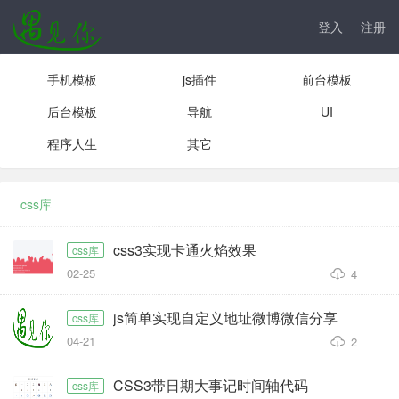
登入
注册
手机模板
js插件
前台模板
后台模板
导航
UI
程序人生
其它
css库
css3实现卡通火焰效果
css库
02-25
4
js简单实现自定义地址微博微信分享
css库
04-21
2
CSS3带日期大事记时间轴代码
css库